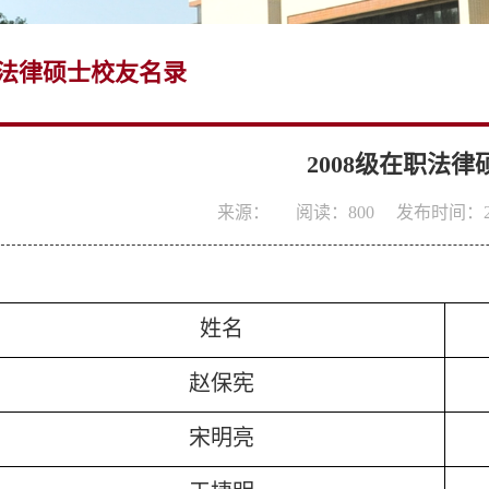
法律硕士校友名录
2008级在职法
来源：
阅读：
800
发布时间：201
姓名
赵保宪
宋明亮