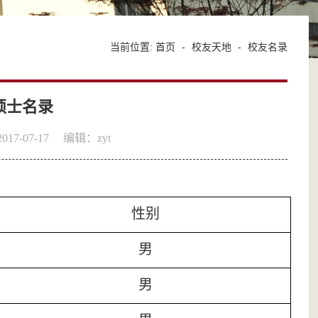
当前位置:
首页
-
校友天地
-
校友名录
律硕士名录
7-07-17
编辑：zyt
性别
男
男