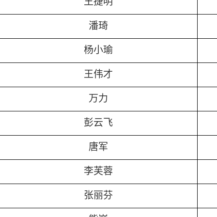
王捷明
潘琦
杨小瑜
王伟才
万力
彭云飞
唐军
李芙蓉
张丽芬