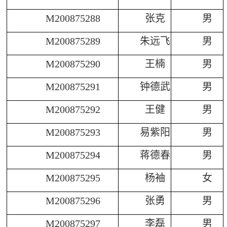
M200875288
张克
男
M200875289
朱远飞
男
M200875290
王楠
男
M200875291
钟德武
男
M200875292
王健
男
M200875293
易紫阳
男
M200875294
蒋德春
男
M200875295
杨袖
女
M200875296
张勇
男
M200875297
李磊
男