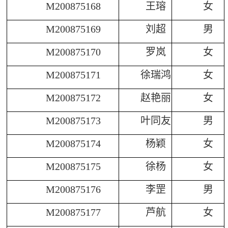
M200875168
王瑢
女
M200875169
刘超
男
M200875170
罗岚
女
M200875171
徐瑞鸿
女
M200875172
赵艳丽
女
M200875173
叶同友
男
M200875174
杨颖
女
M200875175
徐杨
女
M200875176
李罡
男
M200875177
芦航
女