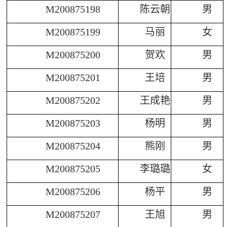
M200875198
陈云朝
男
M200875199
马丽
女
M200875200
贺欢
男
M200875201
王培
男
M200875202
王成艳
男
M200875203
杨明
男
M200875204
熊刚
男
M200875205
李璐璐
女
M200875206
杨平
男
M200875207
王旭
男