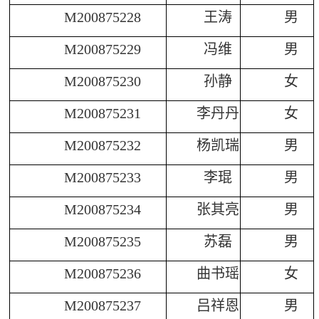
M200875228
王涛
男
M200875229
冯维
男
M200875230
孙静
女
M200875231
李丹丹
女
M200875232
杨凯瑞
男
M200875233
李琨
男
M200875234
张其亮
男
M200875235
苏磊
男
M200875236
曲书瑶
女
M200875237
吕祥恩
男