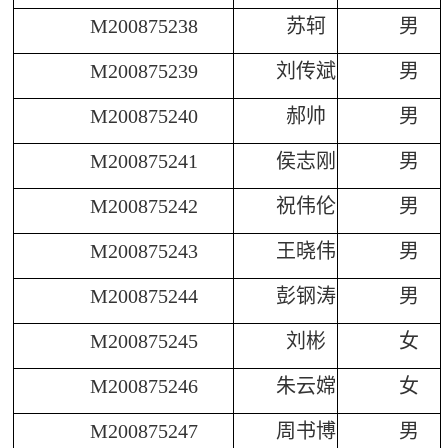
M200875238
苏轲
男
M200875239
刘传斌
男
M200875240
郝帅
男
M200875241
侯志刚
男
M200875242
祝伟伦
男
M200875243
王晓伟
男
M200875244
彭钢涛
男
M200875245
刘彬
女
M200875246
朱云嫦
女
M200875247
周书博
男