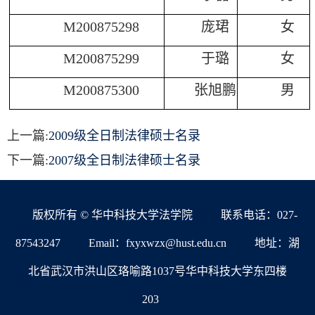
M200875298
庞珺
女
M200875299
于璐
女
M200875300
张旭鹏
男
上一篇:
2009级全日制法律硕士名录
下一篇:
2007级全日制法律硕士名录
版权所有 © 华中科技大学法学院
联系电话：027-
87543247
Email：fxyxwzx@hust.edu.cn
地址：湖
北省武汉市洪山区珞喻路1037号华中科技大学东四楼
203