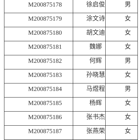
M200875178
徐启俊
男
M200875179
涂文诗
女
M200875180
胡文迪
女
M200875181
魏娜
女
M200875182
何辉
男
M200875183
孙晓慧
女
M200875184
马煜程
男
M200875185
杨辉
女
M200875186
张书杰
女
M200875187
张燕荣
女