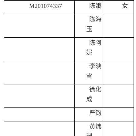
M201074337
陈娥
女
陈海
玉
陈阿
妮
李映
雪
徐化
成
严钧
黄炜