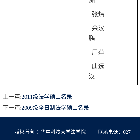
洲
张炜
余汉
鹏
周萍
唐远
汉
上一篇:
2011级法学硕士名录
下一篇:
2009级全日制法学硕士名录
版权所有 © 华中科技大学法学院
联系电话：027-