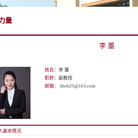
力量
李 蕾
姓名：
李 蕾
职称：
副教授
邮箱：
lilei625@163.com
人基本情况