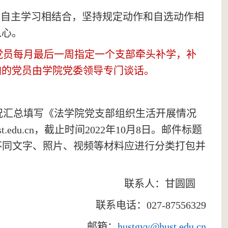
和自主学习相结合，坚持规定动作和自选动作相
入心。
党员每月最后一周指定一个支部牵头补学，补
加的党员由学院党委领导专门谈话。
况汇总填写《法学院党支部组织生活开展情况
.edu.cn，截止时间2022年
10
月
8
日。邮件标题
不同文字、照片、视频等材料应进行分类打包并
联系人：甘圆圆
联系电话：
027-87556329
邮箱：
hustgyy@hust.edu.cn