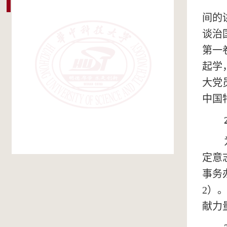
间的
谈治
第一
起学
大党
中国
定意
事务
2）
献力