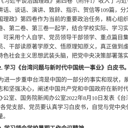
《习近平谈治国理政》第四卷（附件
1）收入了习
讲话、谈话、演讲、致辞、指示、贺信等109篇，分
国理政》第四卷作为当前的重要政治任务，精心组
卷、第二卷、第三卷一起学，结合学校实际、
学习
，可采用个人自学、党员领导干部领学、重点篇目
员、干部读原著学原文、悟原理知原义，真正做到
特色社会主义思想武装头脑，把党中央决策部署落
2.
学习《台湾问题与新时代中国统一事业》白皮书
为进一步重申台湾是中国的一部分的事实和现状，
志和坚强决心，阐述中国共产党和中国政府在新时
办公室、国务院新闻办公室
2022年8月10日发表
。各
党支部、党员
要认真学习白皮书，自觉与党中央
量。