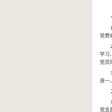
党费
学习
党员
逐一
党支