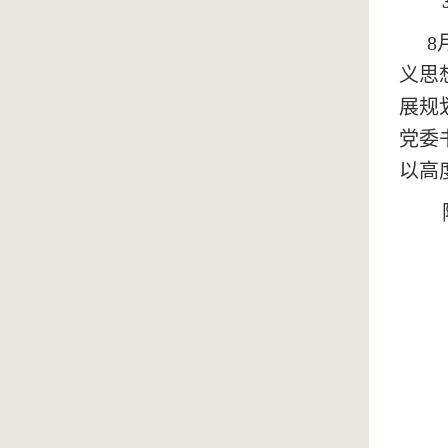
8
义思
展规
党委
以高